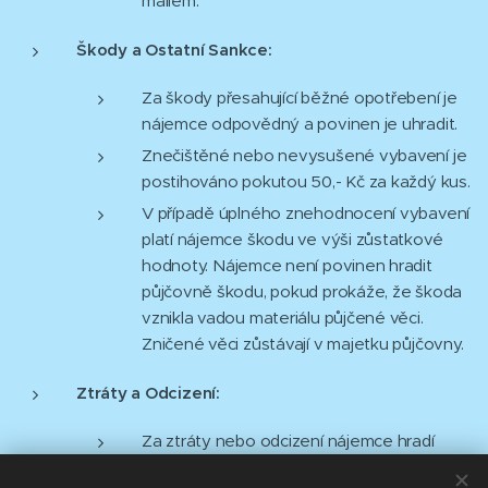
mailem.
Škody a Ostatní Sankce:
Za škody přesahující běžné opotřebení je
nájemce odpovědný a povinen je uhradit.
Znečištěné nebo nevysušené vybavení je
postihováno pokutou 50,- Kč za každý kus.
V případě úplného znehodnocení vybavení
platí nájemce škodu ve výši zůstatkové
hodnoty.
Nájemce není povinen hradit
půjčovně škodu, pokud prokáže, že škoda
vznikla vadou materiálu půjčené věci.
Zničené věci zůstávají v majetku půjčovny.
Ztráty a Odcizení:
Za ztráty nebo odcizení nájemce hradí
pořizovací cenu nového vybavení.