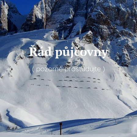
Řád půjčovny
( pozorně prostudujte )