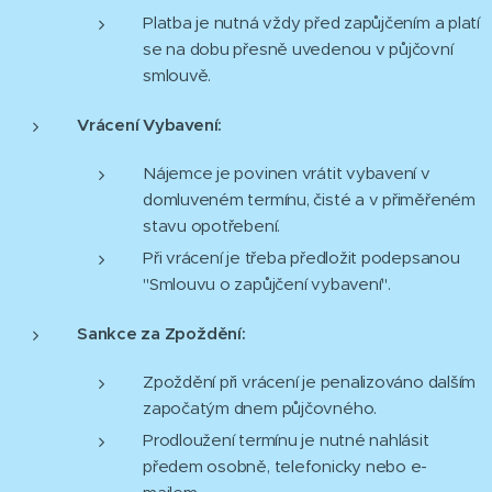
Platba je nutná vždy před zapůjčením a platí
se na dobu přesně uvedenou v půjčovní
smlouvě.
Vrácení Vybavení:
Nájemce je povinen vrátit vybavení v
domluveném termínu, čisté a v přiměřeném
stavu opotřebení.
Při vrácení je třeba předložit podepsanou
"Smlouvu o zapůjčení vybavení".
Sankce za Zpoždění:
Zpoždění při vrácení je penalizováno dalším
započatým dnem půjčovného.
Prodloužení termínu je nutné nahlásit
předem osobně, telefonicky nebo e-